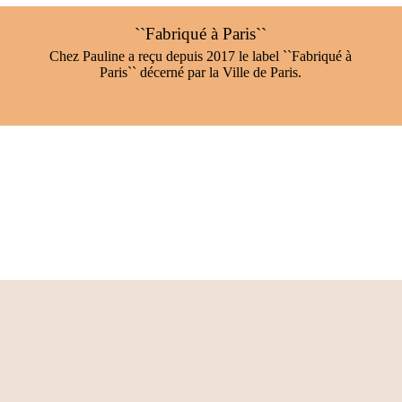
``Fabriqué à Paris``
Chez Pauline a reçu depuis 2017 le label ``Fabriqué à
Paris`` décerné par la Ville de Paris.
Ateliers
Boutique éphémère