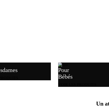
esdames
Pour
Bébés
 PRODUITS
VOIR LES PRODUITS
Un at