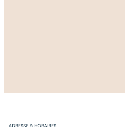
Le PAP’, l’accessoire
à la mode
Ateliers
,
Boutique éphémère
,
Collections
,
Fashion
10 février 2021
Lire la suite
ADRESSE & HORAIRES