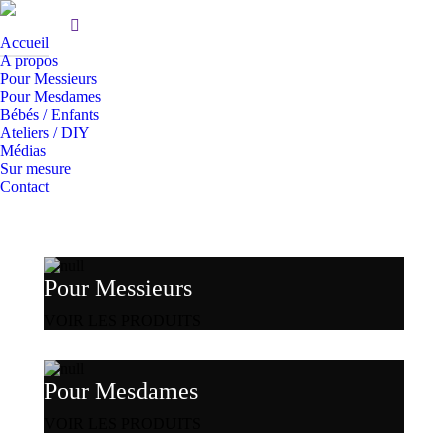
Accueil
A propos
Pour Messieurs
Pour Mesdames
Bébés / Enfants
Ateliers / DIY
Médias
Sur mesure
Contact
Pour Messieurs
VOIR LES PRODUITS
Pour Mesdames
VOIR LES PRODUITS