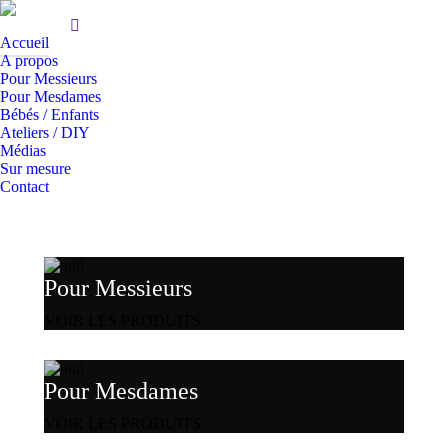
Accueil
A propos
Pour Messieurs
Pour Mesdames
Bébés / Enfants
Ateliers / DIY
Médias
Sur mesure
Contact
Pour Messieurs
VOIR LES PRODUITS
Pour Mesdames
VOIR LES PRODUITS