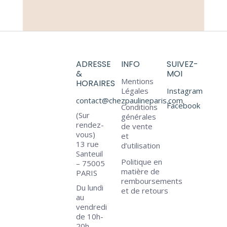
ADRESSE
INFO
SUIVEZ-
&
MOI
Mentions
HORAIRES
Légales
Instagram
contact@chezpaulineparis.com
Facebook
Conditions
(Sur
générales
rendez-
de vente
vous)
et
13 rue
d’utilisation
Santeuil
Politique en
– 75005
matière de
PARIS
remboursements
Du lundi
et de retours
au
vendredi
de 10h-
20h