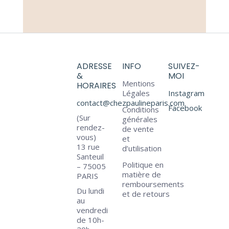
ADRESSE
INFO
SUIVEZ-
&
MOI
Mentions
HORAIRES
Légales
Instagram
contact@chezpaulineparis.com
Facebook
Conditions
(Sur
générales
rendez-
de vente
vous)
et
13 rue
d’utilisation
Santeuil
Politique en
– 75005
matière de
PARIS
remboursements
Du lundi
et de retours
au
vendredi
de 10h-