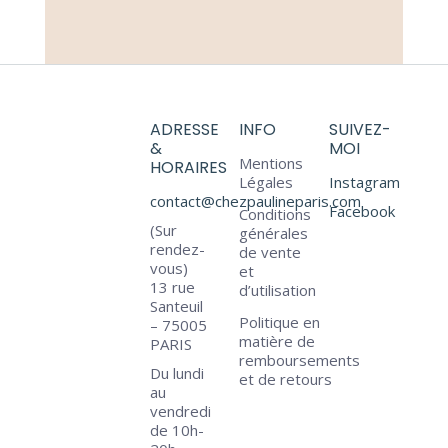
ADRESSE
INFO
SUIVEZ-
&
MOI
Mentions
HORAIRES
Légales
Instagram
contact@chezpaulineparis.com
Facebook
Conditions
(Sur
générales
rendez-
de vente
vous)
et
13 rue
d’utilisation
Santeuil
Politique en
– 75005
matière de
PARIS
remboursements
Du lundi
et de retours
au
vendredi
de 10h-