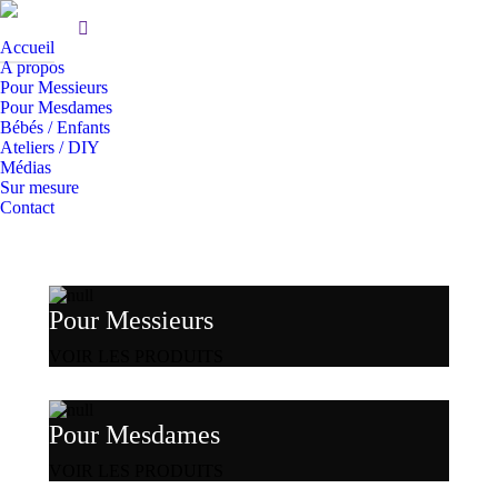
Accueil
A propos
Pour Messieurs
Pour Mesdames
Bébés / Enfants
Ateliers / DIY
Médias
Sur mesure
Contact
Pour Messieurs
VOIR LES PRODUITS
Pour Mesdames
VOIR LES PRODUITS