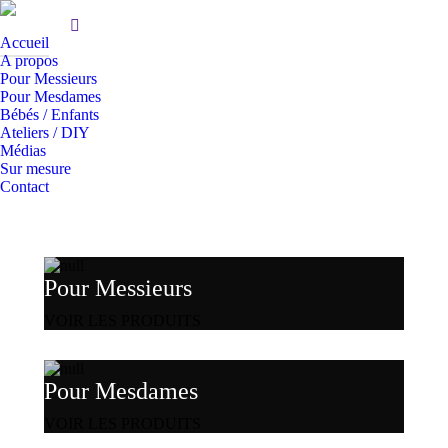
Accueil
A propos
Pour Messieurs
Pour Mesdames
Bébés / Enfants
Ateliers / DIY
Médias
Sur mesure
Contact
Pour Messieurs
VOIR LES PRODUITS
Pour Mesdames
VOIR LES PRODUITS