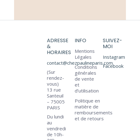
ADRESSE
INFO
SUIVEZ-
&
MOI
Mentions
HORAIRES
Légales
Instagram
contact@chezpaulineparis.com
Facebook
Conditions
(Sur
générales
rendez-
de vente
vous)
et
13 rue
d’utilisation
Santeuil
Politique en
– 75005
matière de
PARIS
remboursements
Du lundi
et de retours
au
vendredi
de 10h-