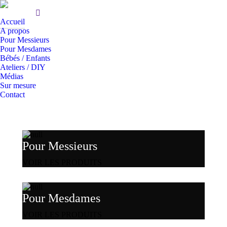
Accueil
A propos
Pour Messieurs
Pour Mesdames
Bébés / Enfants
Ateliers / DIY
Médias
Sur mesure
Contact
Pour Messieurs
VOIR LES PRODUITS
Pour Mesdames
VOIR LES PRODUITS