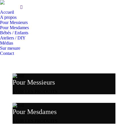
Accueil
A propos
Pour Messieurs
Pour Mesdames
Bébés / Enfants
Ateliers / DIY
Médias
Sur mesure
Contact
Pour Messieurs
VOIR LES PRODUITS
Pour Mesdames
VOIR LES PRODUITS