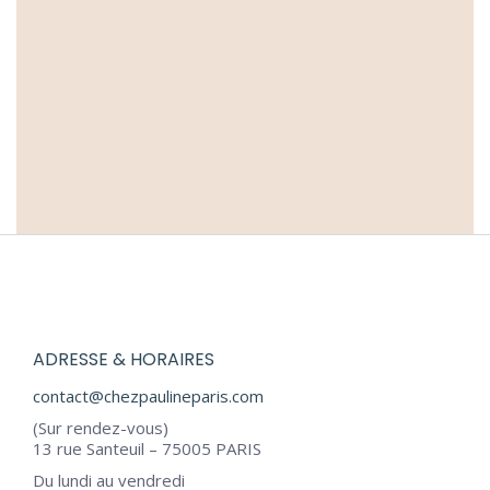
Le PAP’, l’accessoire
à la mode
Ateliers
,
Boutique éphémère
,
Collections
,
Fashion
10 février 2021
Lire la suite
ADRESSE & HORAIRES
contact@chezpaulineparis.com
(Sur rendez-vous)
13 rue Santeuil – 75005 PARIS
Du lundi au vendredi