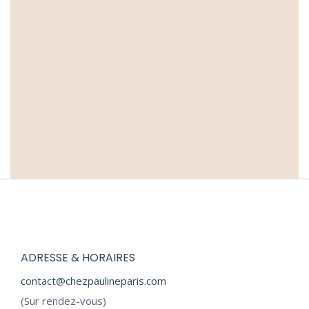
Le PAP’, l’accessoire
à la mode
Ateliers
,
Boutique éphémère
,
Collections
,
Fashion
10 février 2021
Lire la suite
ADRESSE & HORAIRES
contact@chezpaulineparis.com
(Sur rendez-vous)