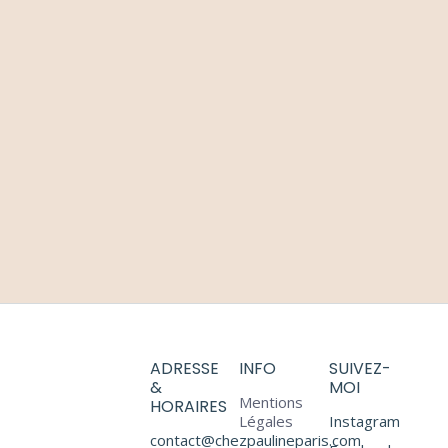
Le PAP’,
l’accessoire à
la mode
Ateliers
,
Boutique éphémère
,
Collections
,
Fashion
10 février 2021
Lire la suite
ADRESSE
INFO
SUIVEZ-
&
MOI
Mentions
HORAIRES
Légales
Instagram
contact@chezpaulineparis.com