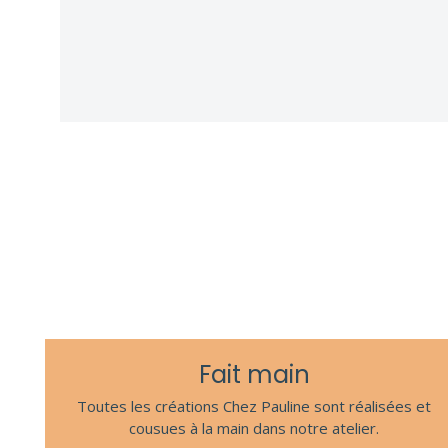
Fait main
Toutes les créations Chez Pauline sont réalisées et
cousues à la main dans notre atelier.