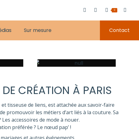
0
édias
Sur mesure
Contact
LE DIY &
LES COURS
 DE CRÉATION À PARIS
 et tisseuse de liens, est attachée aux savoir-faire
de promouvoir les métiers d’art liés à la couture. Sa
 ? Les accessoires de mode à nouer.
ation préférée ? Le nœud pap’ !
 mariages et autres événements,