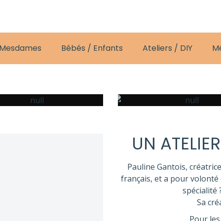
 Mesdames
Bébés / Enfants
Ateliers / DIY
M
MESDAMES
POUR
BÉBÉS
UN ATELIER
Pauline Gantois, créatrice
français, et a pour volonté 
spécialité
Sa cré
Pour les