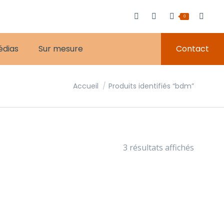
0
édias
Sur mesure
Contact
Vous êtes ici :
Accueil
Produits identifiés “bdm”
Trié
3 résultats affichés
du
plus
récent
au
plus
ancien