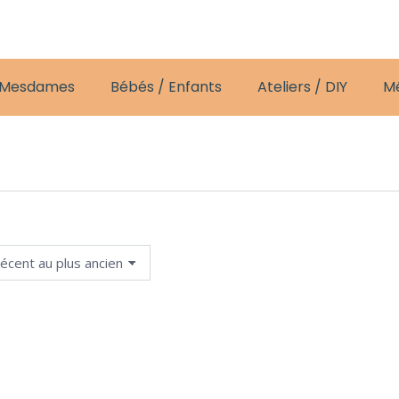
 Mesdames
Bébés / Enfants
Ateliers / DIY
M