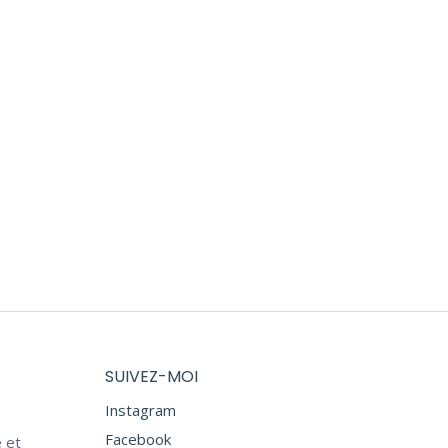
ERIC
COFFRET MONSIEUR ANTOINE
128,00
€
SUIVEZ-MOI
Instagram
Facebook
 et