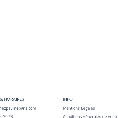
 MONSIEUR MATTHIAS
COFFRET MONSIEUR AYM
122,00
€
122,00
€
& HORAIRES
INFO
hezpaulineparis.com
Mentions Légales
z-vous)
Conditions générales de vente